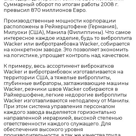
Суммарный оборот по итогам работы 2008 г.
превысил 870 миллионов Евро.
Производственные мощности корпорации
расположены в Рейхерштофене (Германия),
Милуоки (США), Манила (Филиппины). Что самое
интересное каждое изделие, будь то виброплита
Wacker или вибротрамбовка Wacker, собирается
на конкретном заводе. Это позволяет экономить
на логистике, упрощает контроль над качеством.
К примеру, весь ассортимент виброкатков
Wacker и вибротрамбовок изготавливается на
территории США, а тяжелые виброплиты,
глубинные вибраторы, заглаживающие машины
Wacker, резчики швов Wacker собираются в
Райхершофене, легкие недорогие виброплиты
Wacker изготавливаются неподалеку от Манилы.
При этом система управления персоналом
каждого завода выделяется горизонтально
направленной иерархией, высокой степенью
ответственности каждого служащего. Для
обеспечения высокого уровня
производительности, а так же качества труда