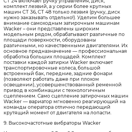
CT 24 включает ручку управления, диск,
комплект лезвий, а у серии более крупных
машин CT 36, CT 48 только лезвия (ручку, диск
нужно заказывать отдельно!). Уделим большее
внимание самоходным затирочным машинам
Wacker – они представлены широким
модельным рядом, обрабатывают различные по
площади поверхности, оборудованы
различными, но качественными двигателями. Их
основное предназначение — профессиональная
обработка больших площадей. Комплект
поставки каждой затирки Wacker включает
транспортировочные колеса, большой
встроенный бак, передние, задние фонари
(позволяют работать даже при плохом
освещении), усовершенствованный ременной
привод в комбинации с технологичным
сцеплением. Само сцепление затирочных машин
Wacker — вариатор мгновенно реагирующий на
команды оператора отлично передающий
крутящий момент от двигателя на лопасти.
9. Высокочастотные вибраторы Wacker