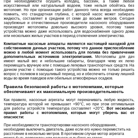
При необходимости осушить колодец, бассейн, а также любой
искусственный или натуральный водоем, тоже нельзя обойтись без
мотопомп. Но при организации работ данного типа всегда необходимо
помнить, что стандартная глубина, с которой насос может забирать
жидкость, составляет в среднем от семи до восьми метров. Сегодня
зарубежные и отечественные производители насосного оборудования
производят мотопомпы довольно высокого уровня, поэтому такие
устройства можно даже использовать для водоснабжения одного дома
или нескольких жилых участков в период отключения электричества.
Компактные насосные аппараты являются настоящей находкой для
собственников дачных участков, потому что данное приспособление
можно в любой момент использовать для полива без привлечения
дополнительных источников электропитания.
Мотопомпы для дач
имеют малый вес и небольшие габариты, благодаря чему их легко
перемещать вручную или с помощью легковых транспортных средств. На
дачном участке с помощью такого устройства можно не только решить
вопрос с поливом в засушливый период, но и обеспечить откачку лишней
воды во время паводков или обильных атмосферных осадков.
Правила безопасной работы с мотопомпами, которые
обеспечивают их максимальную производительность
Как правило, насосные агрегаты могут перекачивать любую жидкость,
температура которой не превышает +90°С, но при этом оптимальная
для работы устройств температура составляет +20°С.
Вот несколько
правил работы с мотопомпами, которые могут уберечь вас от
опасности:
При необходимости транспортировки насосного оборудования,
необходимо выключить двигатель, даже если его нужно переместить на
расстояние в несколько метров. В противном случае мотор агрегата
может быть поврежден или полностью выйдет из строя;