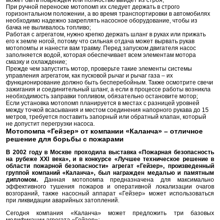
При ручной переноске мотопомп их следует держать в строго
горизонтальном положении, а во время транспортировки в автомобилях
необходимо надежно закреплять насосное оборудование, чтобы из
бачка не выливалось топливо;
Работая с агрегатом, нужно крепко держать шланг в руках или прижать
его к земле ногой, потому что сильная отдача может вырвать рукав
мотопомпы и нанести вам травму. Перед запуском двигателя насос
заполняется водой, которая обеспечивает всем элементам мотора
смазку и охлаждение;
Прежде чем запустить мотор, проверьте такие элементы системы
управления агрегатом, как пусковой рычаг и рычаг газа – их
функционирование должно быть бесперебойным. Также осмотрите свечи
зажигания и соединительный шланг, а если в процессе работы возникла
необходимость заправки топливом, обязательно остановите мотор;
Если установка мотопомп планируется в местах с разницей уровней
между точкой всасывания и местом соединения напорного рукава до 15
метров, требуется поставить запорный или обратный клапан, который
не допустит перегрузки насоса.
Мотопомпа «Гейзер» от компании «Каланча» – отличное
решение для борьбы с пожарами
В 2002 году в Москве проходила выставка «Пожарная безопасность
на рубеже XXI века», и в конкурсе «Лучшее техническое решение в
области пожарной безопасности» агрегат «Гейзер», произведенный
группой компаний «Каланча», был награжден медалью и памятным
дипломом.
Данная мотопомпа предназначена для максимально
эффективного тушения пожаров и оперативной локализации очагов
возгораний, также насосный аппарат «Гейзер» может использоваться
при ликвидации аварийных затоплений.
Сегодня компания «Каланча» может предложить три базовых
модификации агрегата «Гейзер»: