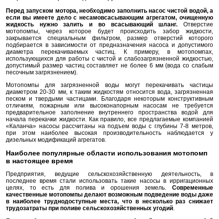
Перед запуском мотора, необходимо заполнить насос чистой водой, а
если вы имеете дело с несамовсасывающим агрегатом, очищенную
жидкость нужно залить и во всасывающий шланг.
Отверстие
мотопомпы, через которое будет происходить забор жидкости,
закрывается специальным фильтром, размер отверстий которого
подбирается в зависимости от предназначения насоса и допустимого
диаметра перекачиваемых частиц. К примеру, в мотопомпах,
использующихся для работы с чистой и слабозагрязненной жидкостью,
допустимый размер частиц составляет не более 6 мм (вода со слабым
песочным загрязнением).
Мотопомпы для загрязненной воды могут перекачивать частицы
диаметром 20-30 мм, к таким жидкостям относится вода, загрязненная
песком и твердыми частицами. Благодаря некоторым конструктивным
отличиям, пожарным или высоконапорным насосам не требуется
предварительное заполнение внутреннего пространства водой для
начала перекачки жидкости. Как правило, все предлагаемые компанией
«Каланча» насосы рассчитаны на подъем воды с глубины 7-8 метров,
при этом наиболее высокая производительность наблюдается у
дизельных модификаций агрегатов.
Наиболее популярные области использования мотопомп
в настоящее время
Предприятия, ведущие сельскохозяйственную деятельность, в
последнее время стали использовать такие насосы в ирригационных
целях, то есть для полива и орошения земель.
Современные
качественные мотопомпы делают возможным подведение воды даже
в наиболее труднодоступные места, что в несколько раз снижает
трудозатраты при поливе сельскохозяйственных угодий
.