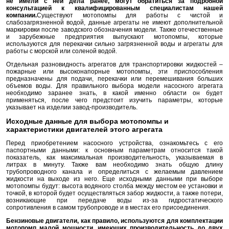
не имели с ней дела ранее, могут обратиться за подробной
консультацией к квалифицированным специалистам нашей
компании.
Существуют мотопомпы для работы с чистой и
слабозагрязненной водой, данные агрегаты не имеют дополнительной
маркировки после заводского обозначения модели. Также отечественные
и зарубежные предприятия выпускают мотопомпы, которые
используются для перекачки сильно загрязненной воды и агрегаты для
работы с морской или соленой водой.
Отдельная разновидность агрегатов для транспортировки жидкостей –
пожарные или высоконапорные мотопомпы, эти приспособления
предназначены для подачи, перекачки или перемешивания больших
объемов воды. Для правильного выбора модели насосного агрегата
необходимо заранее знать, в какой именно области он будет
применяться, после чего предстоит изучить параметры, которые
указывает на изделии завод-производитель.
Исходные данные для выбора мотопомпы и
характеристики двигателей этого агрегата
Перед приобретением насосного устройства, ознакомьтесь с его
паспортными данными: к основным параметрам относится такой
показатель, как максимальная производительность, указываемая в
литрах в минуту. Также вам необходимо знать общую длину
трубопроводного канала и определиться с желаемым давлением
жидкости на выходе из него. Еще исходными данными при выборе
мотопомпы будут: высота водяного столба между местом ее установки и
точкой, в которой будет осуществляться забор жидкости, а также потери,
возникающие при передаче воды из-за гидростатического
сопротивления в самом трубопроводе и в местах его присоединения.
Бензиновые двигатели, как правило, используются для комплектации
мотопомп малой мощности, имеющих производительность до двух