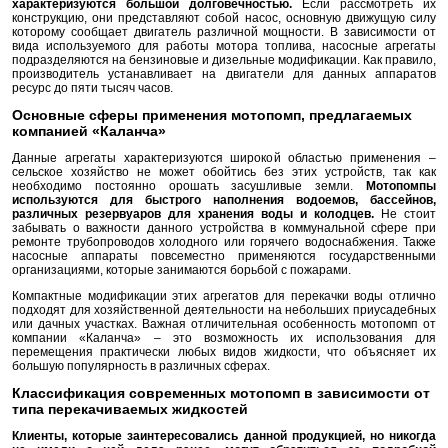
характеризуются большой долговечностью.
Если рассмотреть их
конструкцию, они представляют собой насос, основную движущую силу
которому сообщает двигатель различной мощности. В зависимости от
вида используемого для работы мотора топлива, насосные агрегаты
подразделяются на бензиновые и дизельные модификации. Как правило,
производитель устанавливает на двигатели для данных аппаратов
ресурс до пяти тысяч часов.
Основные сферы применения мотопомп, предлагаемых
компанией «Каланча»
Данные агрегаты характеризуются широкой областью применения –
сельское хозяйство не может обойтись без этих устройств, так как
необходимо постоянно орошать засушливые земли.
Мотопомпы
используются для быстрого наполнения водоемов, бассейнов,
различных резервуаров для хранения воды и колодцев.
Не стоит
забывать о важности данного устройства в коммунальной сфере при
ремонте трубопроводов холодного или горячего водоснабжения. Также
насосные аппараты повсеместно применяются государственными
организациями, которые занимаются борьбой с пожарами.
Компактные модификации этих агрегатов для перекачки воды отлично
подходят для хозяйственной деятельности на небольших приусадебных
или дачных участках. Важная отличительная особенность мотопомп от
компании «Каланча» – это возможность их использования для
перемещения практически любых видов жидкости, что объясняет их
большую популярность в различных сферах.
Классификация современных мотопомп в зависимости от
типа перекачиваемых жидкостей
Клиенты, которые заинтересовались данной продукцией, но никогда