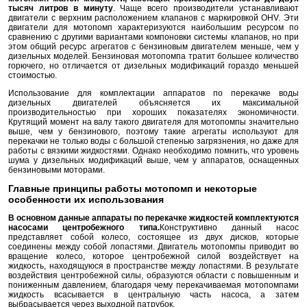
тысяч литров в минуту
. Чаще всего производители устанавливают
двигатели с верхним расположением клапанов с маркировкой OHV. Эти
двигатели для мотопомп характеризуются наибольшим ресурсом по
сравнению с другими вариантами компоновки системы клапанов, но при
этом общий ресурс агрегатов с бензиновым двигателем меньше, чем у
дизельных моделей. Бензиновая мотопомпа тратит большее количество
горючего, но отличается от дизельных модификаций гораздо меньшей
стоимостью.
Использование для комплектации аппаратов по перекачке воды
дизельных двигателей объясняется их максимальной
производительностью при хороших показателях экономичности.
Крутящий момент на валу такого двигателя для мотопомпы значительно
выше, чем у бензинового, поэтому такие агрегаты используют для
перекачки не только воды с большой степенью загрязнения, но даже для
работы с вязкими жидкостями. Однако необходимо помнить, что уровень
шума у дизельных модификаций выше, чем у аппаратов, оснащенных
бензиновыми моторами.
Главные принципы работы мотопомп и некоторые
особенности их использования
В основном данные аппараты по перекачке жидкостей комплектуются
насосами центробежного типа.
Конструктивно данный насос
представляет собой колесо, состоящее из двух дисков, которые
соединены между собой лопастями. Двигатель мотопомпы приводит во
вращение колесо, которое центробежной силой воздействует на
жидкость, находящуюся в пространстве между лопастями. В результате
воздействия центробежной силы, образуются области с повышенным и
пониженным давлением, благодаря чему перекачиваемая мотопомпами
жидкость всасывается в центральную часть насоса, а затем
выбрасывается через выходной патрубок.