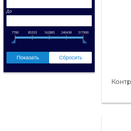
До
7780
85333
162885
240438
317990
Контр