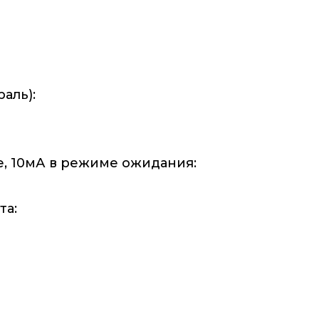
аль):
, 10мА в режиме ожидания:
та: