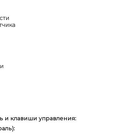
сти
тчика
ти
 и клавиши управления:
аль):