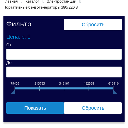
Главная
Каталог
Электростанции
Портативные бензогенераторы 380/220 В
Фильтр
Цена, р.
От
До
79405
213783
348161
482538
616916