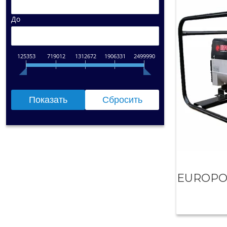
До
125353
719012
1312672
1906331
2499990