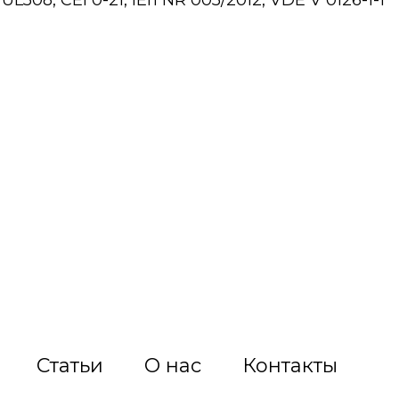
L508, CEI 0-21, IEn NR 005/2012, VDE V 0126-1-1
Статьи
О нас
Контакты