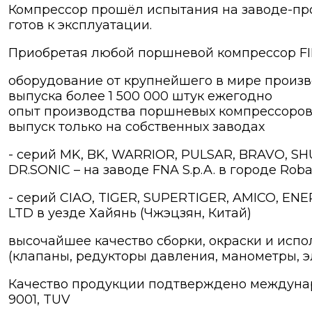
Компрессор прошёл испытания на заводе-пр
готов к эксплуатации.
Приобретая любой поршневой компрессор FIN
оборудование от крупнейшего в мире произ
выпуска более 1 500 000 штук ежегодно
опыт производства поршневых компрессоров 
выпуск только на собственных заводах
- серий MK, BK, WARRIOR, PULSAR, BRAVO, SH
DR.SONIC – на заводе FNA S.p.A. в городе Rob
- серий CIAO, TIGER, SUPERTIGER, AMICO, ENE
LTD в уезде Хайянь (Чжэцзян, Китай)
высочайшее качество сборки, окраски и исп
(клапаны, редукторы давления, манометры, э
Качество продукции подтверждено междунаро
9001, TUV