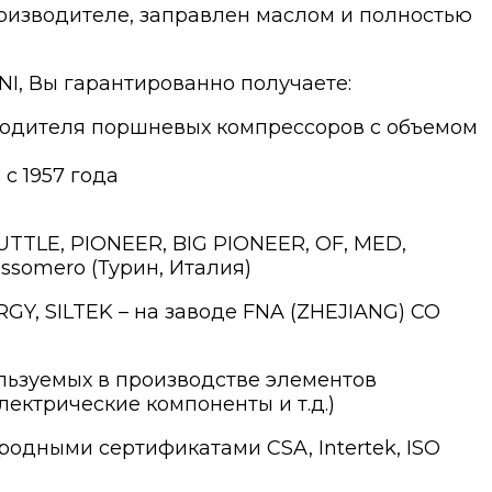
оизводителе, заправлен маслом и полностью
I, Вы гарантированно получаете:
водителя поршневых компрессоров с объемом
с 1957 года
UTTLE, PIONEER, BIG PIONEER, OF, MED,
assomero (Турин, Италия)
RGY, SILTEK – на заводе FNA (ZHEJIANG) CO
ользуемых в производстве элементов
лектрические компоненты и т.д.)
дными сертификатами CSA, Intertek, ISO