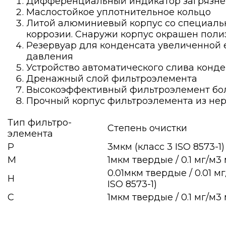
Дифференциальный индикатор загрязн
Маслостойкое уплотнительное кольцо
Литой алюминиевый корпус со специал
коррозии. Снаружи корпус окрашен пол
Резервуар для конденсата увеличенной 
давления
Устройство автоматического слива конде
Дренажный слой фильтроэлемента
Высокоэффективный фильтроэлемент б
Прочный корпус фильтроэлемента из не
Тип фильтро-
Степень очистки
элемента
P
3мкм (класс 3 ISO 8573-1)
M
1мкм твердые / 0.1 мг/м3 
0.01мкм твердые / 0.01 
H
ISO 8573-1)
C
1мкм твердые / 0.1 мг/м3 