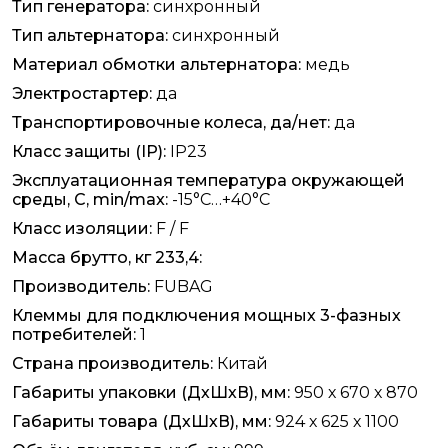
Тип генератора:
синхронный
Тип альтернатора:
синхронный
Материал обмотки альтернатора:
медь
Электростартер:
да
Транспортировочные колеса, да/нет:
да
Класс защиты (IP):
IP23
Эксплуатационная температура окружающей
среды, С, min/max:
-15°С…+40°С
Класс изоляции:
F / F
Масса брутто, кг 233,4:
Производитель:
FUBAG
Клеммы для подключения мощных 3-фазных
потребителей:
1
Страна производитель:
Китай
Габариты упаковки (ДхШхВ), мм:
950 х 670 х 870
Габариты товара (ДхШхВ), мм:
924 х 625 х 1100