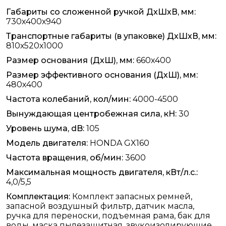
Габариты со сложенной ручкой ДхШхВ, мм:
730х400х940
Транспортные габариты (в упаковке) ДхШхВ, мм:
810х520х1000
Размер основания (ДхШ), мм:
660х400
Размер эффективного основания (ДхШ), мм:
480х400
Частота колебаний, кол/мин:
4000-4500
Вынуждающая центробежная сила, кН:
30
Уровень шума, dB:
105
Модель двигателя:
HONDA GX160
Частота вращения, об/мин:
3600
Максимальная мощность двигателя, кВт/л.с.:
4,0/5,5
Комплектация:
Комплект запасных ремней,
запасной воздушный фильтр, датчик масла,
ручка для переноски, подъемная рама, бак для
воды, маска пылезащитная, звукоизолирующие