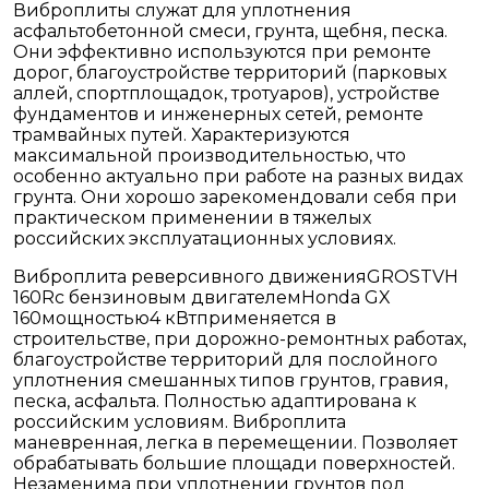
Виброплиты служат для уплотнения
асфальтобетонной смеси, грунта, щебня, песка.
Они эффективно используются при ремонте
дорог, благоустройстве территорий (парковых
аллей, спортплощадок, тротуаров), устройстве
фундаментов и инженерных сетей, ремонте
трамвайных путей. Характеризуются
максимальной производительностью, что
особенно актуально при работе на разных видах
грунта. Они хорошо зарекомендовали себя при
практическом применении в тяжелых
российских эксплуатационных условиях.
Виброплита реверсивного движенияGROSTVH
160Rс бензиновым двигателемHonda GX
160мощностью4 кВтприменяется в
строительстве, при дорожно-ремонтных работах,
благоустройстве территорий для послойного
уплотнения смешанных типов грунтов, гравия,
песка, асфальта. Полностью адаптирована к
российским условиям. Виброплита
маневренная, легка в перемещении. Позволяет
обрабатывать большие площади поверхностей.
Незаменима при уплотнении грунтов под