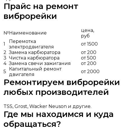
Прайс на ремонт
виброрейки
цена,
№
Наименование
руб
Перемотка
1
от 1500
электродвигателя
2
Замена карбюратора
от 200
3
Чистка карбюратора
от 500
4
Замена свечи зажигания
от 200
Капитальный ремонт
5
от 2000
двигателя
Ремонтируем виброрейки
любых производителей
TSS, Grost, Wacker Neuson и другие.
Где мы находимся и куда
обращаться?