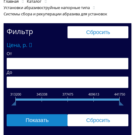
Главная
Каталог
Установки абразивоструйные напорные типа
Системы сбора и рекуперации абразива для установок
Фильтр
Цена, р.
От
До
313200
345338
377475
409613
441750