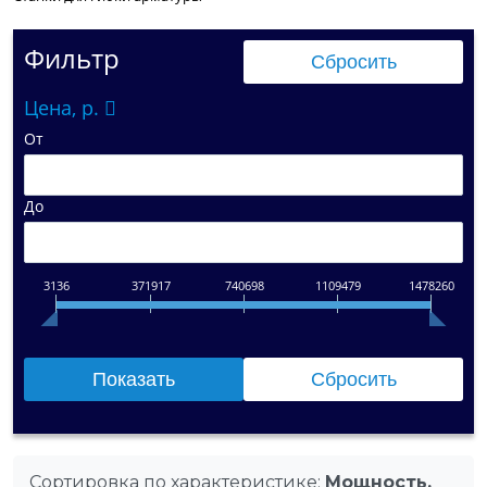
Фильтр
Цена, р.
От
До
3136
371917
740698
1109479
1478260
Сортировка по характеристике:
Мощность,