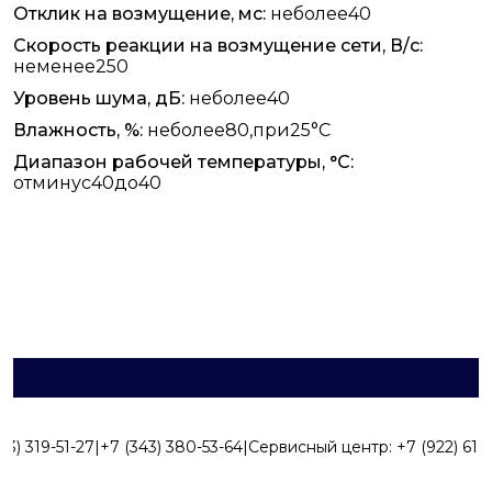
Отклик на возмущение, мс:
неболее40
Скорость реакции на возмущение сети, В/с:
неменее250
Уровень шума, дБ:
неболее40
Влажность, %:
неболее80,при25°С
Диапазон рабочей температуры, °С:
отминус40до40
43) 319-51-27
|
+7 (343) 380-53-64
|
Сервисный центр:
+7 (922) 616