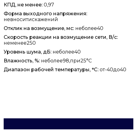
КПД, не менее:
0,97
Форма выходного напряжения:
невноситискажений
Отклик на возмущение, мс:
неболее40
Скорость реакции на возмущение сети, В/с:
неменее250
Уровень шума, дБ:
неболее40
Влажность, %:
неболее98,при25°С
Диапазон рабочей температуры, °С:
от-40до40