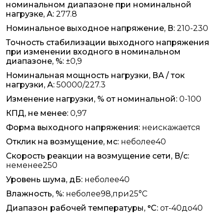
номинальном диапазоне при номинальной
нагрузке, А:
277.8
Номинальное выходное напряжение, В:
210-230
Точность стабилизации выходного напряжения
при изменении входного в номинальном
диапазоне, %:
±0,9
Номинальная мощность нагрузки, ВА / ток
нагрузки, А:
50000/227.3
Изменение нагрузки, % от номинальной:
0-100
КПД, не менее:
0,97
Форма выходного напряжения:
неискажается
Отклик на возмущение, мс:
неболее40
Скорость реакции на возмущение сети, В/с:
неменее250
Уровень шума, дБ:
неболее40
Влажность, %:
неболее98,при25°С
Диапазон рабочей температуры, °С:
от-40до40