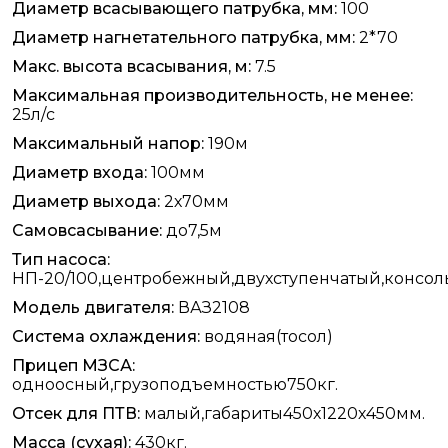
Диаметр всасывающего патрубка, мм:
100
Диаметр нагнетательного патрубка, мм:
2*70
Макс. высота всасывания, м:
7.5
Максимальная производительность, не менее:
25л/с
Максимальный напор:
190м
Диаметр входа:
100мм
Диаметр выхода:
2х70мм
Самовсасывание:
до7,5м
Тип насоса:
НП-20/100,центробежный,двухступенчатый,консо
Модель двигателя:
ВАЗ2108
Система охлаждения:
водяная(тосол)
Прицеп МЗСА:
одноосный,грузоподъемностью750кг.
Отсек для ПТВ:
малый,габариты450х1220х450мм.
Масса (сухая):
430кг.