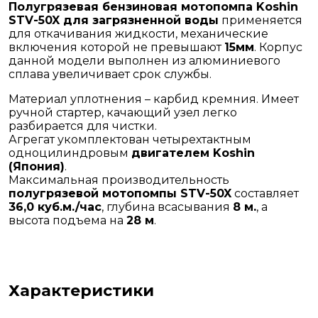
Полугрязевая бензиновая мотопомпа Koshin
STV-50X для загрязненной воды
применяется
для откачивания жидкости, механические
включения которой не превышают
15мм
. Корпус
данной модели выполнен из алюминиевого
сплава увеличивает срок службы.
Материал уплотнения – карбид кремния. Имеет
ручной стартер, качающий узел легко
разбирается для чистки.
Агрегат укомплектован четырехтактным
одноцилиндровым
двигателем Koshin
(Япония)
.
Максимальная производительность
полугрязевой мотопомпы STV-50X
составляет
36,0 куб.м./час
, глубина всасывания
8 м.
, а
высота подъема на
28 м
.
Характеристики