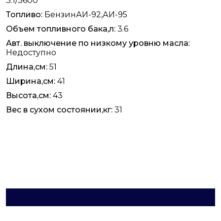
3.1/3600
Топливо:
БензинАИ-92,АИ-95
Объем топливного бака,л:
3.6
Авт. выключение по низкому уровню масла:
Недоступно
Длина,см:
51
Ширина,см:
41
Высота,см:
43
Вес в сухом состоянии,кг:
31