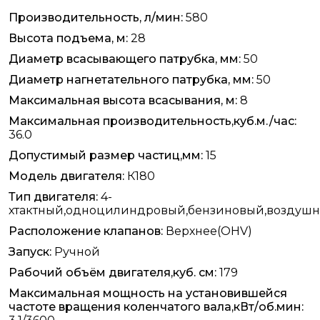
Производительность, л/мин:
580
Высота подъема, м:
28
Диаметр всасывающего патрубка, мм:
50
Диаметр нагнетательного патрубка, мм:
50
Максимальная высота всасывания, м:
8
Максимальная производительность,куб.м./час:
36.0
Допустимый размер частиц,мм:
15
Модель двигателя:
К180
Тип двигателя:
4-
хтактный,одноцилиндровый,бензиновый,воздуш
Расположение клапанов:
Верхнее(OHV)
Запуск:
Ручной
Рабочий объём двигателя,куб. см:
179
Максимальная мощность на установившейся
частоте вращения коленчатого вала,кВт/об.мин: