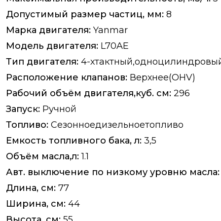
Допустимый размер частиц, мм:
8
Марка двигателя:
Yanmar
Модель двигателя:
L70AE
Тип двигателя:
4-хтактный,одноцилиндровы
Расположение клапанов:
Верхнее(OHV)
Рабочий объём двигателя,куб. см:
296
Запуск:
Ручной
Топливо:
Сезонноедизельноетопливо
Емкость топливного бака, л:
3,5
Объём масла,л:
1.1
Авт. выключение по низкому уровню масла:
Длина, см:
77
Ширина, см:
44
Высота, см:
55