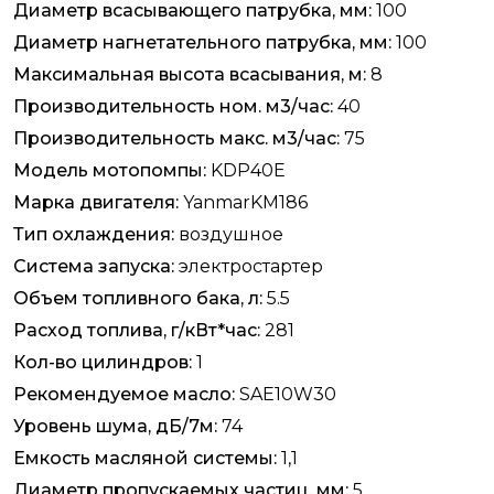
Диаметр всасывающего патрубка, мм:
100
Диаметр нагнетательного патрубка, мм:
100
Максимальная высота всасывания, м:
8
Производительность ном. м3/час:
40
Производительность макс. м3/час:
75
Модель мотопомпы:
KDP40E
Марка двигателя:
YanmarKM186
Тип охлаждения:
воздушное
Система запуска:
электростартер
Объем топливного бака, л:
5.5
Расход топлива, г/кВт*час:
281
Кол-во цилиндров:
1
Рекомендуемое масло:
SAE10W30
Уровень шума, дБ/7м:
74
Емкость масляной системы:
1,1
Диаметр пропускаемых частиц, мм:
5