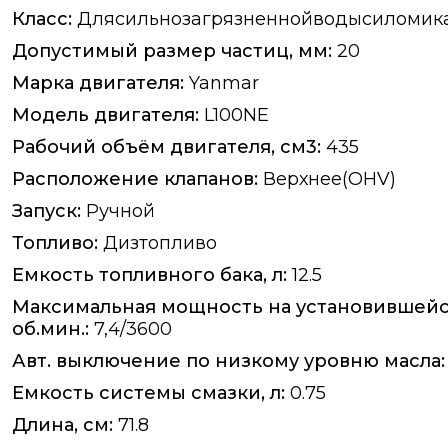
Класс:
Длясильнозагрязненнойводысиломик
Допустимый размер частиц, мм:
20
Марка двигателя:
Yanmar
Модель двигателя:
L100NE
Рабочий объём двигателя, см3:
435
Расположение клапанов:
Верхнее(OHV)
Запуск:
Ручной
Топливо:
Дизтопливо
Емкость топливного бака, л:
12.5
Максимальная мощность на установившейся 
об.мин.:
7,4/3600
Авт. выключение по низкому уровню масла:
Емкость системы смазки, л:
0.75
Длина, см:
71.8