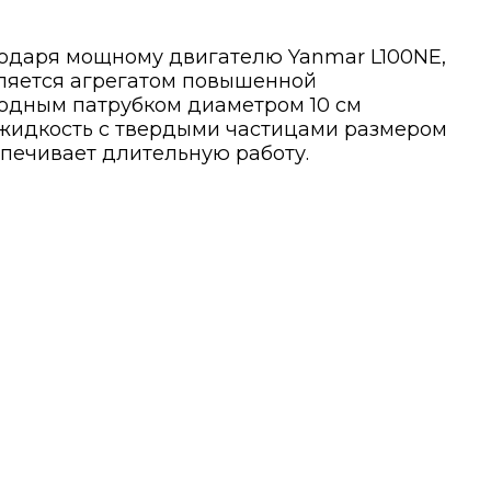
одаря мощному двигателю Yanmar L100NE,
вляется агрегатом повышенной
ходным патрубком диаметром 10 см
 жидкость с твердыми частицами размером
спечивает длительную работу.