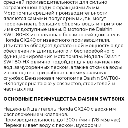
средней производительности для сильно
загрязнённой воды с фракциями
25 мм
.
Мотопомпы средней производительности
являются самыми популярными, т.к. могут
перекачивать большие объёмы воды и при этом
имеют доступные цены. В мотопомпе Daishin
SWT-80HX использован бензиновый двигатель
Honda GX240 от известного производителя.
Двигатель обладает достаточной мощностью для
обеспечения длительного и бесперебойного
функционирования мотопомпы. Модель Daishin
SWT80-HX отлично подойдет для выкачивания
вод, замусоренных песком, а также откачка воды
из колодцев при работах в коммунальных
службах. Бензиновая мотопомпа Daishin SWT80-
HXпопулярна также у связистов, строителей и
частных лиц.
ОСНОВНЫЕ ПРЕИМУЩЕСТВА DAISHIN SWT80HX
Надёжный двигатель Honda GX240 с верхним
расположением клапанов.
Производительность до 1300 л/мин (
78 м3
в час).
Перекачивает воду с песком, мусором и