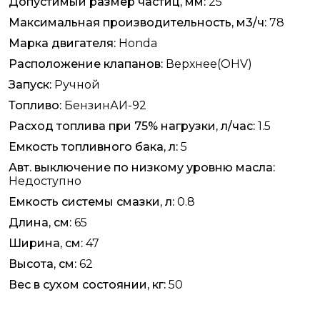
Допустимый размер частиц, мм:
25
Максимальная производительность, м3/ч:
78
Марка двигателя:
Honda
Расположение клапанов:
Верхнее(OHV)
Запуск:
Ручной
Топливо:
БензинАИ-92
Расход топлива при 75% нагрузки, л/час:
1.5
Емкость топливного бака, л:
5
Авт. выключение по низкому уровню масла:
Недоступно
Емкость системы смазки, л:
0.8
Длина, см:
65
Ширина, см:
47
Высота, см:
62
Вес в сухом состоянии, кг:
50