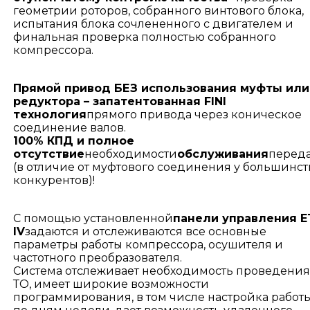
геометрии роторов, собранного винтового блока,
испытания блока сочлененного с двигателем и
финальная проверка полностью собранного
компрессора.
Прямой привод БЕЗ использования муфты или
редуктора – запатентованная FINI
технология
прямого привода через коническое
соединение валов.
100% КПД и полное
отсутствие
необходимости
обслуживания
перед
(в отличие от муфтового соединения у большинст
конкурентов)!
С помощью установленной
панели управления E
IV
задаются и отслеживаются все основные
параметры работы компрессора, осушителя и
частотного преобразователя.
Система отслеживает необходимость проведения
ТО, имеет широкие возможности
программирования, в том числе настройка работ