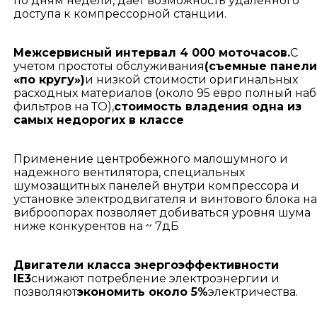
по дням недели, дает возможность удаленного
доступа к компрессорной станции.
Межсервисный интервал 4 000 моточасов.
С
учетом простоты обслуживания
(съемные панели
«по кругу»)
и низкой стоимости оригинальных
расходных материалов (около 95 евро полный на
фильтров на ТО),
стоимость владения одна из
самых недорогих в классе
Применение центробежного малошумного и
надежного вентилятора, специальных
шумозащитных панелей внутри компрессора и
установке электродвигателя и винтового блока на
виброопорах позволяет добиваться уровня шума
ниже конкурентов на ~ 7дБ
Двигатели класса энергоэффективности
IE3
снижают потребление электроэнергии и
позволяют
экономить около 5%
электричества.