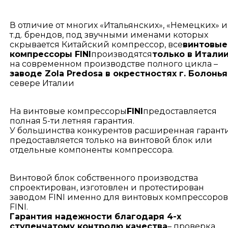
В отличие от многих «Итальянских», «Немецких» и
т.д. брендов, под звучными именами которых
скрывается Китайский компрессор, все
винтовые
компрессоры FINI
производятся
только в Итали
на современном производстве полного цикла –
заводе Zola Predosa в окрестностях г. Болонья
севере Италии
На винтовые компрессоры
FINI
предоставляется
полная 5-ти летняя гарантия.
У большинства конкурентов расширенная гарант
предоставляется только на винтовой блок или
отдельные компоненты компрессора.
Винтовой блок собственного производства
спроектирован, изготовлен и протестирован
заводом FINI именно для винтовых компрессоров
FINI.
Гарантия надежности благодаря 4-х
ступенчатому контролю качества
– проверка