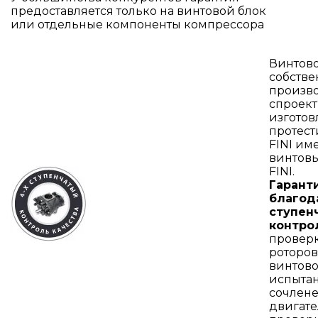
предоставляется только на винтовой блок
или отдельные компоненты компрессора
Винтово
собстве
произв
спроект
изготов
протест
FINI им
винтов
FINI.
Гарант
благод
ступен
контро
провер
роторов
винтово
испытан
сочлене
двигате