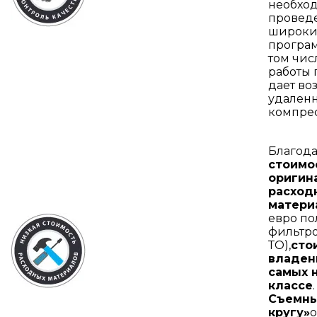
необхо
проведе
широки
програ
том чис
работы 
дает во
удаленн
компрес
Благод
стоимо
оригин
расход
матери
евро по
фильтро
ТО),
сто
владен
самых 
классе
.
Съемны
кругу»