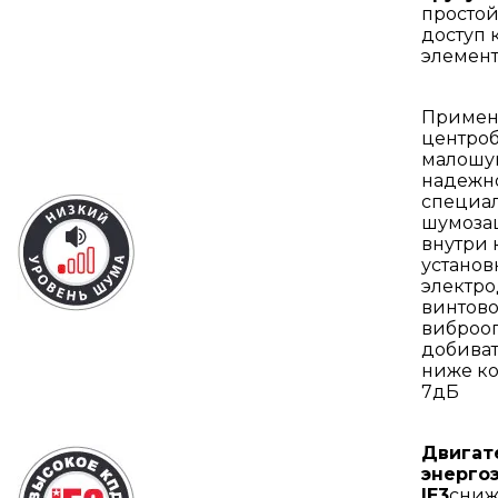
простой
доступ 
элемент
Примен
центро
малошу
надежно
специа
шумоза
внутри 
установ
электро
винтово
виброоп
добиват
ниже ко
7дБ
Двигат
энерго
IE3
сниж