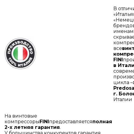
В отлич
«Италья
«Немецк
брендов
именам
скрывае
компрес
все
вин
компре
FINI
про
в Итал
соврем
произво
цикла –
Predosa
г. Боло
Италии
На винтовые
компрессоры
FINI
предоставляется
полная
2-х летняя гарантия
.
У большинства конкурентов гарантия