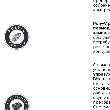
провер
собран
компрес
Poly-V 
период
замены 
обслуж
потребуе
реже, ч
конкур
С помо
устано
управл
IV
задаю
отслежи
основн
работы 
осушите
преобра
Система