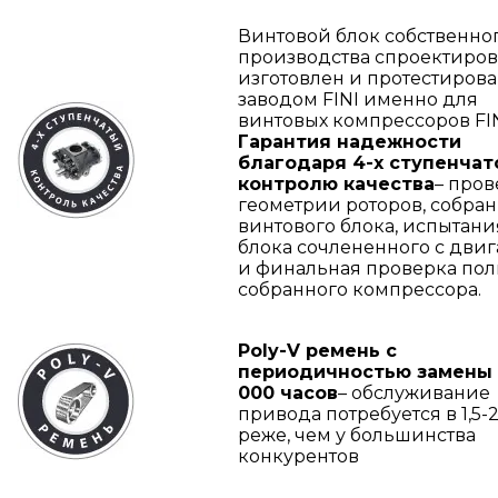
Винтовой блок собственно
производства спроектиров
изготовлен и протестиров
заводом FINI именно для
винтовых компрессоров FIN
Гарантия надежности
благодаря 4-х ступенчат
контролю качества
– пров
геометрии роторов, собра
винтового блока, испытани
блока сочлененного с дви
и финальная проверка по
собранного компрессора.
Poly-V ремень с
периодичностью замены 
000 часов
– обслуживание
привода потребуется в 1,5-2
реже, чем у большинства
конкурентов