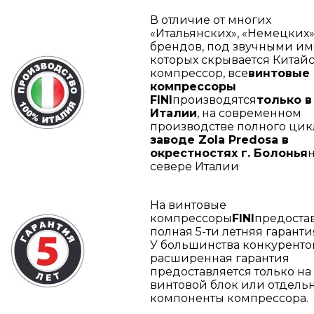
В отличие от многих
«Итальянских», «Немецких» 
брендов, под звучными и
которых скрывается Китай
компрессор, все
винтовые
компрессоры
FINI
производятся
только в
Италии
, на современном
производстве полного цик
заводе Zola Predosa в
окрестностях г. Болонья
севере Италии
На винтовые
компрессоры
FINI
предоста
полная 5-ти летняя гаранти
У большинства конкуренто
расширенная гарантия
предоставляется только на
винтовой блок или отдель
компоненты компрессора.