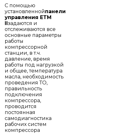
С помощью
установленной
панели
управления ETM
II
задаются и
отслеживаются все
основные параметры
работы
компрессорной
станции, в т.ч.
давление, время
работы под нагрузкой
и общее, температура
масла, необходимость
проведения ТО,
правильность
подключения
компрессора,
проводится
постоянная
самодиагностика
рабочих систем
компрессора