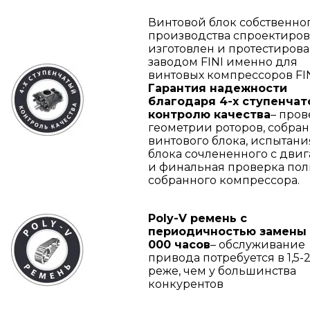
Винтовой блок собственно
производства спроектиров
изготовлен и протестиров
заводом FINI именно для
винтовых компрессоров FIN
Гарантия надежности
благодаря 4-х ступенчат
контролю качества
– пров
геометрии роторов, собра
винтового блока, испытани
блока сочлененного с дви
и финальная проверка по
собранного компрессора.
Poly-V ремень с
периодичностью замены 
000 часов
– обслуживание
привода потребуется в 1,5-2
реже, чем у большинства
конкурентов