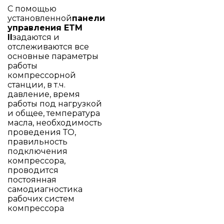
С помощью
установленной
панели
управления ETM
II
задаются и
отслеживаются все
основные параметры
работы
компрессорной
станции, в т.ч.
давление, время
работы под нагрузкой
и общее, температура
масла, необходимость
проведения ТО,
правильность
подключения
компрессора,
проводится
постоянная
самодиагностика
рабочих систем
компрессора