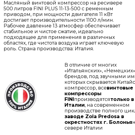
Масляный винтовой компрессор на ресивере
500 литров FINI PLUS 11-13-500 с ременным
приводом, при мощности двигателя 11 кВт
достигает производительности 1100 л/мин.
Рабочее давление 13 атмосфер обеспечивает
стабильное и чистое сжатие, идеально
подходящее для применения в различных
областях, где чистота воздуха играет ключевую
роль. Страна производства: Италия.
В отличие от многих
«Итальянских», «Немецких» 
брендов, под звучными и
которых скрывается Китай
компрессор, все
винтовые
компрессоры
FINI
производятся
только в
Италии
, на современном
производстве полного цик
заводе Zola Predosa в
окрестностях г. Болонья
севере Италии