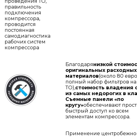
проведения ТО,
правильность
подключения
компрессора,
проводится
постоянная
самодиагностика
рабочих систем
компрессора
Благодаря
низкой стоимо
оригинальных расходных
материалов
(около 80 евр
полный набор фильтров на
ТО),
стоимость владения 
из самых недорогих в кла
Съемные панели «по
кругу»
обеспечивают прост
быстрый доступ ко всем
элементам компрессора.
Применение центробежно