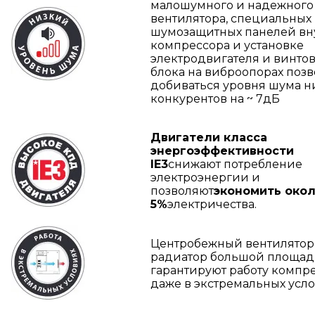
малошумного и надежного
вентилятора, специальных
шумозащитных панелей вн
компрессора и установке
электродвигателя и винто
блока на виброопорах позв
добиваться уровня шума 
конкурентов на ~ 7дБ
Двигатели класса
энергоэффективности
IE3
снижают потребление
электроэнергии и
позволяют
экономить око
5%
электричества.
Центробежный вентилятор
радиатор большой площа
гарантируют работу компр
даже в экстремальных усло