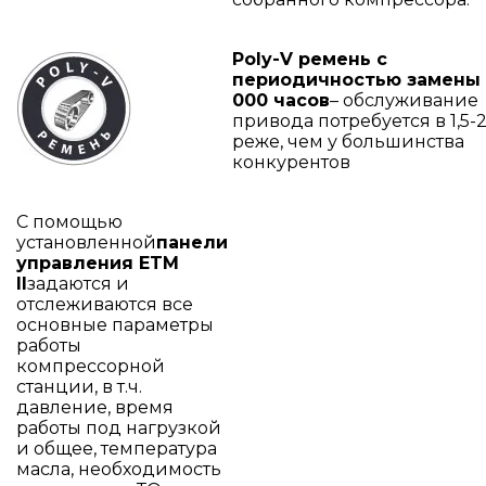
Poly-V ремень с
периодичностью замены 
000 часов
– обслуживание
привода потребуется в 1,5-2
реже, чем у большинства
конкурентов
С помощью
установленной
панели
управления ETM
II
задаются и
отслеживаются все
основные параметры
работы
компрессорной
станции, в т.ч.
давление, время
работы под нагрузкой
и общее, температура
масла, необходимость