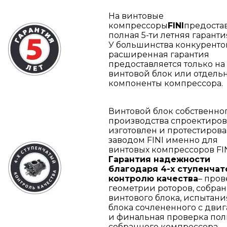
На винтовые
компрессоры
FINI
предоста
полная 5-ти летняя гаранти
У большинства конкуренто
расширенная гарантия
предоставляется только на
винтовой блок или отдель
компоненты компрессора.
Винтовой блок собственно
производства спроектиров
изготовлен и протестиров
заводом FINI именно для
винтовых компрессоров FIN
Гарантия надежности
благодаря 4-х ступенчат
контролю качества
– пров
геометрии роторов, собра
винтового блока, испытани
блока сочлененного с дви
и финальная проверка по
собранного компрессора.