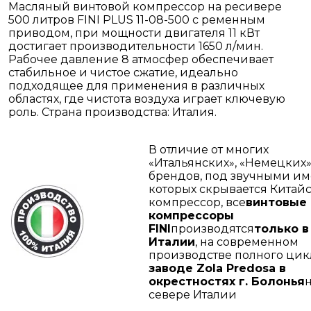
Масляный винтовой компрессор на ресивере
500 литров FINI PLUS 11-08-500 с ременным
приводом, при мощности двигателя 11 кВт
достигает производительности 1650 л/мин.
Рабочее давление 8 атмосфер обеспечивает
стабильное и чистое сжатие, идеально
подходящее для применения в различных
областях, где чистота воздуха играет ключевую
роль. Страна производства: Италия.
В отличие от многих
«Итальянских», «Немецких» 
брендов, под звучными и
которых скрывается Китай
компрессор, все
винтовые
компрессоры
FINI
производятся
только в
Италии
, на современном
производстве полного цик
заводе Zola Predosa в
окрестностях г. Болонья
севере Италии