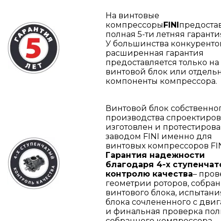
На винтовые
компрессоры
FINI
предоста
полная 5-ти летняя гаранти
У большинства конкуренто
расширенная гарантия
предоставляется только на
винтовой блок или отдель
компоненты компрессора.
Винтовой блок собственно
производства спроектиров
изготовлен и протестиров
заводом FINI именно для
винтовых компрессоров FIN
Гарантия надежности
благодаря 4-х ступенчат
контролю качества
– пров
геометрии роторов, собра
винтового блока, испытани
блока сочлененного с дви
и финальная проверка по
собранного компрессора.