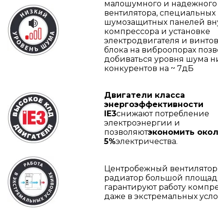
малошумного и надежного
вентилятора, специальных
шумозащитных панелей вн
компрессора и установке
электродвигателя и винто
блока на виброопорах позв
добиваться уровня шума 
конкурентов на ~ 7дБ
Двигатели класса
энергоэффективности
IE3
снижают потребление
электроэнергии и
позволяют
экономить око
5%
электричества.
Центробежный вентилятор
радиатор большой площа
гарантируют работу компр
даже в экстремальных усло