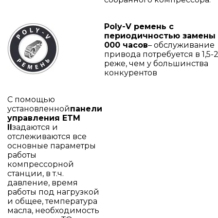
Poly-V ремень с
периодичностью замены 
000 часов
– обслуживание
привода потребуется в 1,5-2
реже, чем у большинства
конкурентов
С помощью
установленной
панели
управления ETM
II
задаются и
отслеживаются все
основные параметры
работы
компрессорной
станции, в т.ч.
давление, время
работы под нагрузкой
и общее, температура
масла, необходимость