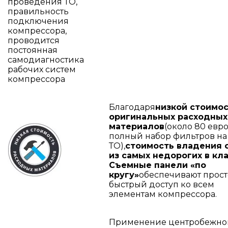
проведения ТО,
правильность
подключения
компрессора,
проводится
постоянная
самодиагностика
рабочих систем
компрессора
Благодаря
низкой стоимо
оригинальных расходных
материалов
(около 80 евр
полный набор фильтров на
ТО),
стоимость владения 
из самых недорогих в кла
Съемные панели «по
кругу»
обеспечивают прост
быстрый доступ ко всем
элементам компрессора.
Применение центробежно