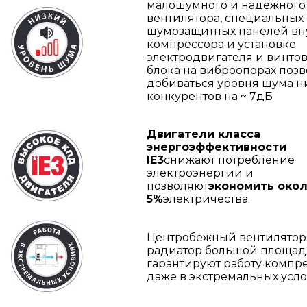
малошумного и надежного
вентилятора, специальных
шумозащитных панелей вн
компрессора и установке
электродвигателя и винто
блока на виброопорах позв
добиваться уровня шума 
конкурентов на ~ 7дБ
Двигатели класса
энергоэффективности
IE3
снижают потребление
электроэнергии и
позволяют
экономить око
5%
электричества.
Центробежный вентилятор
радиатор большой площа
гарантируют работу компр
даже в экстремальных усло