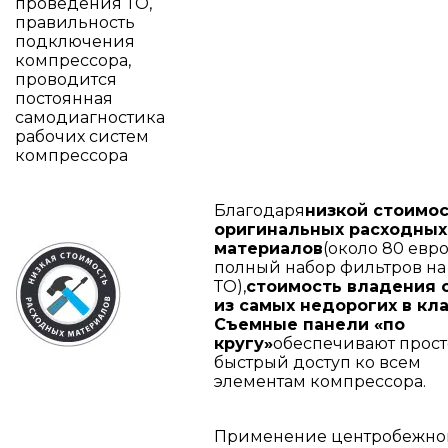
проведения ТО,
правильность
подключения
компрессора,
проводится
постоянная
самодиагностика
рабочих систем
компрессора
Благодаря
низкой стоимо
оригинальных расходных
материалов
(около 80 евр
полный набор фильтров на
ТО),
стоимость владения 
из самых недорогих в кла
Съемные панели «по
кругу»
обеспечивают прост
быстрый доступ ко всем
элементам компрессора.
Применение центробежно