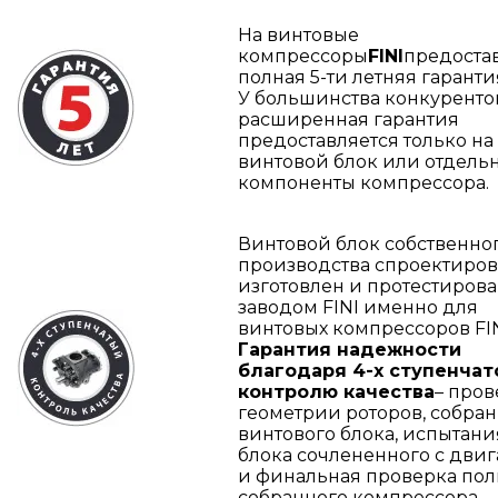
На винтовые
компрессоры
FINI
предоста
полная 5-ти летняя гаранти
У большинства конкуренто
расширенная гарантия
предоставляется только на
винтовой блок или отдель
компоненты компрессора.
Винтовой блок собственно
производства спроектиров
изготовлен и протестиров
заводом FINI именно для
винтовых компрессоров FIN
Гарантия надежности
благодаря 4-х ступенчат
контролю качества
– пров
геометрии роторов, собра
винтового блока, испытани
блока сочлененного с дви
и финальная проверка по
собранного компрессора.