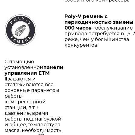
Poly-V ремень с
периодичностью замены 
000 часов
– обслуживание
привода потребуется в 1,5-2
реже, чем у большинства
конкурентов
С помощью
установленной
панели
управления ETM
II
задаются и
отслеживаются все
основные параметры
работы
компрессорной
станции, в т.ч.
давление, время
работы под нагрузкой
и общее, температура
масла, необходимость