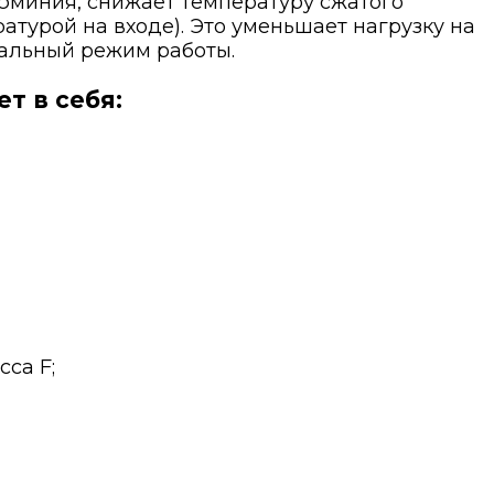
юминия, снижает температуру сжатого
ратурой на входе). Это уменьшает нагрузку на
мальный режим работы.
т в себя:
сса F;