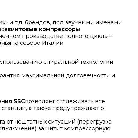
их» и т.д. брендов, под звучными именами
все
винтовые компрессоры
еменном производстве полного цикла –
онья
на севере Италии
использованию спиральной технологии
арантия максимальной долговечности и
ения SSC
позволяет отслеживать все
станции, а также предупреждает о
а от нештатных ситуаций (перегрузка
подключение) защитит компрессорную