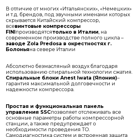
В отличие от многих «Итальянских», «Немецких»
и т.д. брендов, под звучными именами которых
скрывается Китайский компрессор,
все
винтовые компрессоры
FINI
производятся
только в Италии
, на
современном производстве полного цикла –
заводе Zola Predosa в окрестностях г.
Болонья
на севере Италии
Абсолютно безмасляный воздух благодаря
использованию спиральной технологии сжатия.
Спиральные блоки Anest Iwata (Япония)
–
гарантия максимальной долговечности и
надежности компрессора.
Простая и функциональная панель
управления SSC
позволяет отслеживать все
основные параметры работы компрессорной
станции, а также предупреждает о
необходимости проведения ТО.
Самодиагностика систем и встроенная защита