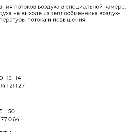
ния потоков воздуха в специальной камере,
духа на выходе из теплообменника воздух-
мпературы потока и повышения
10
12
14
.14
1.21
1.27
5
50
.77
0.64