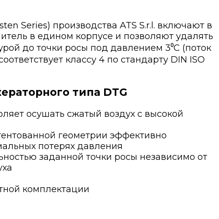
n Series) производства ATS S.r.l. включают в
тель в едином корпусе и позволяют удалять
урой до точки росы под давлением 3⁰С (поток
соответствует классу 4 по стандарту DIN ISO
ераторного типа DTG
ляет осушать сжатый воздух с высокой
ентованной геометрии эффективно
мальных потерях давления
ьностью заданной точки росы независимо от
уха
ртной комплектации