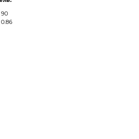
ель:
90
0.86