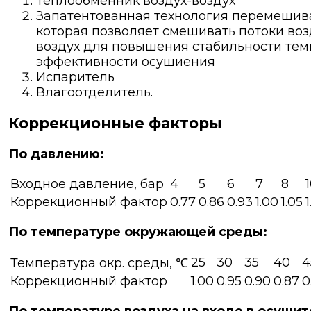
Теплообменник воздух-воздух
Запатентованная технология перемешива
которая позволяет смешивать потоки воз
воздух для повышения стабильности те
эффективности осушиения
Испаритель
Влагоотделитель.
Коррекционные факторы
По давлению:
Входное давление, бар
4
5
6
7
8
Коррекционный фактор
0.77
0.86
0.93
1.00
1.05
1
По температуре окружающей среды:
25
30
35
40
4
Температура окр. среды, ℃
Коррекционный фактор
1.00
0.95
0.90
0.87
0