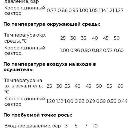
давление, бар
Коррекционный
0.77
0.86
0.93
1.00
1.05
1.14
1.21
1.27
фактор
По температуре окружающей среды:
Температура окр.
25
30
35
40
45
50
среды, ℃
Коррекционный
1.00
0.96
0.90
0.82
0.72
0.60
фактор
По температуре воздуха на входе в
осушитель:
Температура на
вх. в осушитель,
25
30
35
40
45
50
55
60
℃
Коррекционный
1.20
1.12
1.00
0.83
0.69
0.59
0.50
0.44
фактор
По требуемой точке росы:
Входное давление, бар
3
5
7
10