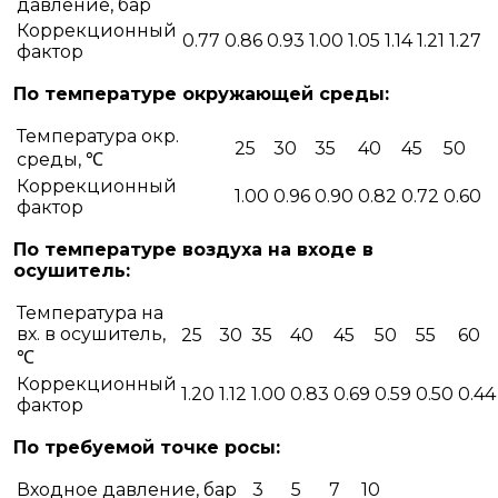
давление, бар
Коррекционный
0.77
0.86
0.93
1.00
1.05
1.14
1.21
1.27
фактор
По температуре окружающей среды:
Температура окр.
25
30
35
40
45
50
среды, ℃
Коррекционный
1.00
0.96
0.90
0.82
0.72
0.60
фактор
По температуре воздуха на входе в
осушитель:
Температура на
вх. в осушитель,
25
30
35
40
45
50
55
60
℃
Коррекционный
1.20
1.12
1.00
0.83
0.69
0.59
0.50
0.44
фактор
По требуемой точке росы:
Входное давление, бар
3
5
7
10