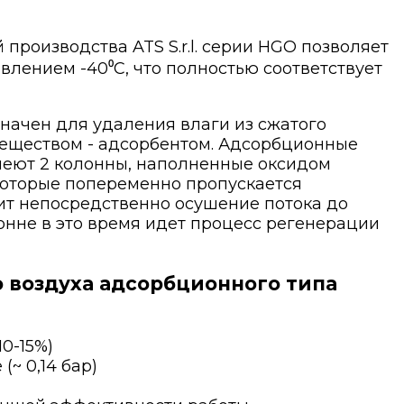
роизводства ATS S.r.l. серии HGO позволяет
влением -40⁰С, что полностью соответствует
ачен для удаления влаги из сжатого
веществом - адсорбентом. Адсорбционные
меют 2 колонны, наполненные оксидом
которые попеременно пропускается
ит непосредственно осушение потока до
олонне в это время идет процесс регенерации
 воздуха адсорбционного типа
0-15%)
~ 0,14 бар)