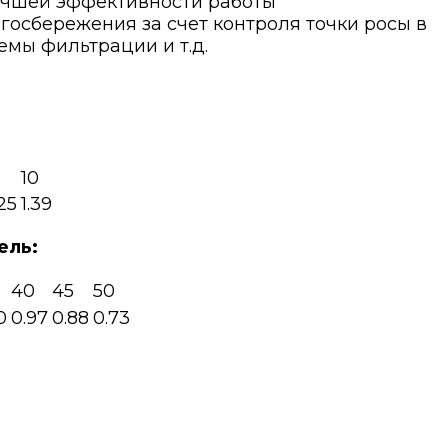
учшей эффективности работы
ргосбережения за счет контроля точки росы в
емы фильтрации и т.д.
10
.25
1.39
ель:
40
45
50
0
0.97
0.88
0.73