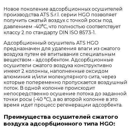
Новое поколение адсорбционных осушителей
производства ATS S.r.l. серии HGO позволяет
получить сжатый воздух с точкой росы под
давлением -40⁰С, что полностью соответствует
классу 2 по стандарту DIN ISO 8573-1.
Адсорбционный осушитель ATS HGO
предназначен для удаления влаги из сжатого
воздуха путем её впитывания специальным
веществом - адсорбентом. Адсорбционные
осушители сжатого воздуха конструктивно
имеют 2 колонны, наполненные оксидом
алюминия и/или молекулярного сита, через
которые попеременно пропускается воздушный
поток. В одной колонне происходит
непосредственно осушение потока до заданной
точки росы (-40 °С), а во второй колонне в это
время идет процесс регенерации адсорбента.
Преимущества осушителей сжатого
воздуха адсорбционного типа HGO: