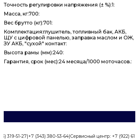
Точность регулировки напряжения (± %):1:
Масса, кг:700:
Вес брутто (кг):701:
Комплектация:глушитель, топливный бак, АКБ,
ЩУ с цифровой панелью, заправка маслом и ОЖ,
ЗУ АКБ, "сухой" контакт:
Высота рамы (мм):240:
Гарантия, срок (мес):24 месяца/1000 моточасов.:
43) 319-51-27
|
+7 (343) 380-53-64
|
Сервисный центр:
+7 (922) 616