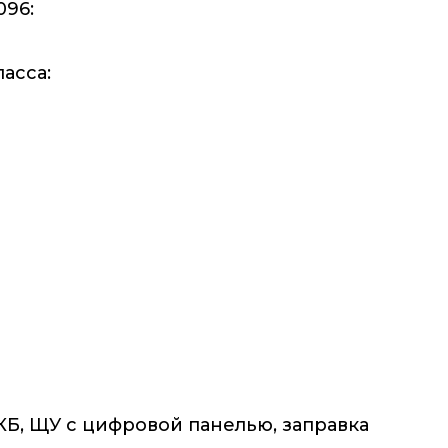
096:
асса:
КБ, ЩУ с цифровой панелью, заправка