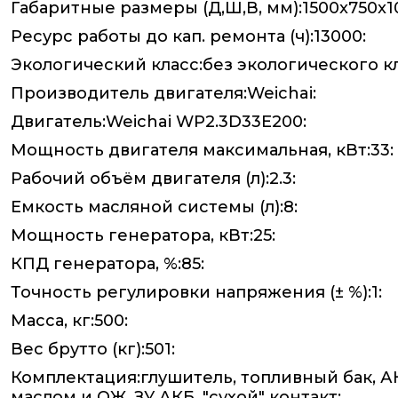
Габаритные размеры (Д,Ш,В, мм):1500x750x1
Ресурс работы до кап. ремонта (ч):13000:
Экологический класс:без экологического кл
Производитель двигателя:Weichai:
Двигатель:Weichai WP2.3D33E200:
Мощность двигателя максимальная, кВт:33:
Рабочий объём двигателя (л):2.3:
Емкость масляной системы (л):8:
Мощность генератора, кВт:25:
КПД генератора, %:85:
Точность регулировки напряжения (± %):1:
Масса, кг:500:
Вес брутто (кг):501:
Комплектация:глушитель, топливный бак, А
маслом и ОЖ, ЗУ АКБ, "сухой" контакт: