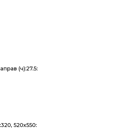
рав (ч):27.5:
320, 520x550: