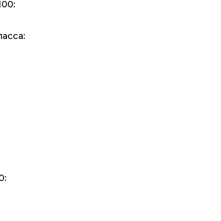
00:
асса:
0: