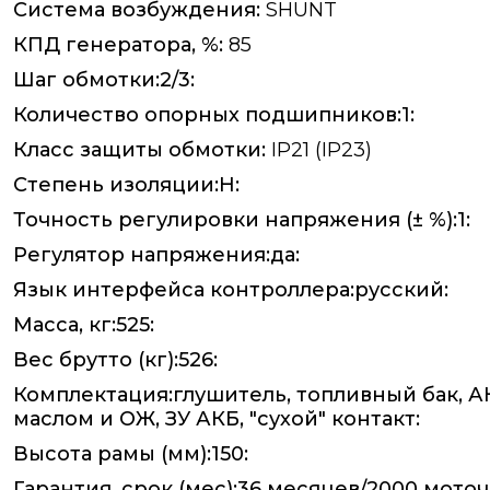
Система возбуждения:
SHUNT
КПД генератора, %:
85
Шаг обмотки:2/3:
Количество опорных подшипников:1:
Класс защиты обмотки:
IP21 (IP23)
Степень изоляции:Н:
Точность регулировки напряжения (± %):1:
Регулятор напряжения:да:
Язык интерфейса контроллера:русский:
Масса, кг:525:
Вес брутто (кг):526:
Комплектация:глушитель, топливный бак, А
маслом и ОЖ, ЗУ АКБ, "сухой" контакт:
Высота рамы (мм):150:
Гарантия, срок (мес):36 месяцев/2000 моточ