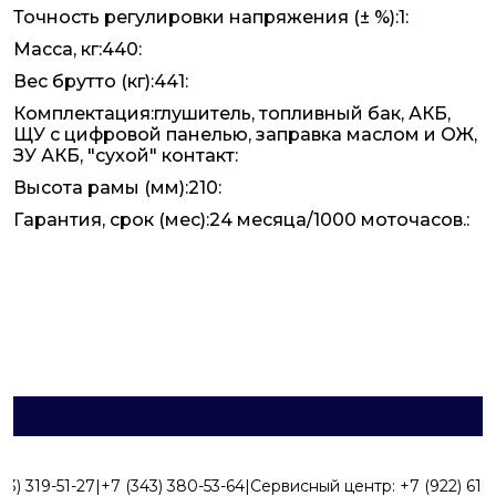
Точность регулировки напряжения (± %):1:
Масса, кг:440:
Вес брутто (кг):441:
Комплектация:глушитель, топливный бак, АКБ,
ЩУ с цифровой панелью, заправка маслом и ОЖ,
ЗУ АКБ, "сухой" контакт:
Высота рамы (мм):210:
Гарантия, срок (мес):24 месяца/1000 моточасов.:
43) 319-51-27
|
+7 (343) 380-53-64
|
Сервисный центр:
+7 (922) 616