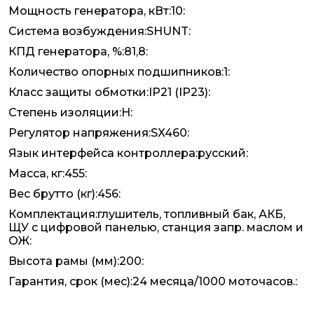
Мощность генератора, кВт:10:
Система возбуждения:SHUNT:
КПД генератора, %:81,8:
Количество опорных подшипников:1:
Класс защиты обмотки:IP21 (IP23):
Степень изоляции:Н:
Регулятор напряжения:SX460:
Язык интерфейса контроллера:русский:
Масса, кг:455:
Вес брутто (кг):456:
Комплектация:глушитель, топливный бак, АКБ,
ЩУ с цифровой панелью, станция запр. маслом и
ОЖ:
Высота рамы (мм):200:
Гарантия, срок (мес):24 месяца/1000 моточасов.: