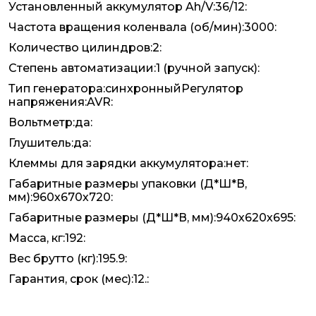
Установленный аккумулятор Ah/V:36/12:
Частота вращения коленвала (об/мин):3000:
Количество цилиндров:2:
Степень автоматизации:1 (ручной запуск):
Тип генератора:синхронныйРегулятор
напряжения:AVR:
Вольтметр:да:
Глушитель:да:
Клеммы для зарядки аккумулятора:нет:
Габаритные размеры упаковки (Д*Ш*В,
мм):960х670х720:
Габаритные размеры (Д*Ш*В, мм):940х620х695:
Масса, кг:192:
Вес брутто (кг):195.9:
Гарантия, срок (мес):12.: