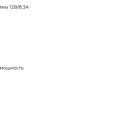
ммы 12В/8,3А
 мощность