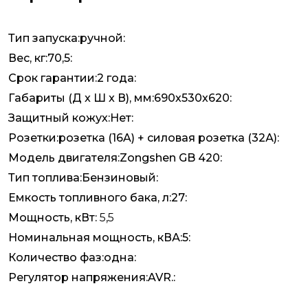
Тип запуска:ручной:
Вес, кг:70,5:
Срок гарантии:2 года:
Габариты (Д x Ш x В), мм:690х530х620:
Защитный кожух:Нет:
Розетки:розетка (16A) + силовая розетка (32А):
Модель двигателя:Zongshen GB 420:
Тип топлива:Бензиновый:
Емкость топливного бака, л:27:
Мощность, кВт:
5,5
Номинальная мощность, кВА:5:
Количество фаз:одна:
Регулятор напряжения:AVR.: