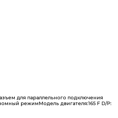
, разъем для параллельного подключения
номный режимМодель двигателя:165 F D/P: