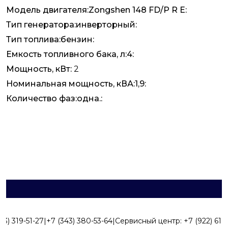
Модель двигателя:Zongshen 148 FD/P R E:
Тип генератора:инверторный:
Тип топлива:бензин:
Емкость топливного бака, л:4:
Мощность, кВт:
2
Номинальная мощность, кВА:1,9:
Количество фаз:одна.:
43) 319-51-27
|
+7 (343) 380-53-64
|
Сервисный центр:
+7 (922) 616