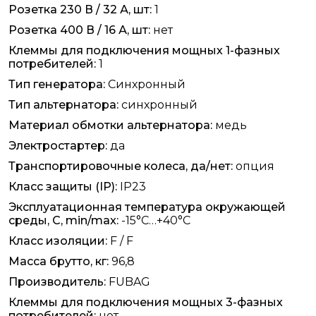
Розетка 230 В / 32 А, шт:
1
Розетка 400 В / 16 А, шт:
нет
Клеммы для подключения мощных 1-фазных
потребителей:
1
Тип генератора:
Синхронный
Тип альтернатора:
синхронный
Материал обмотки альтернатора:
медь
Электростартер:
да
Транспортировочные колеса, да/нет:
опция
Класс защиты (IP):
IP23
Эксплуатационная температура окружающей
среды, С, min/max:
-15°С…+40°С
Класс изоляции:
F / F
Масса брутто, кг:
96,8
Производитель:
FUBAG
Клеммы для подключения мощных 3-фазных
потребителей:
нет