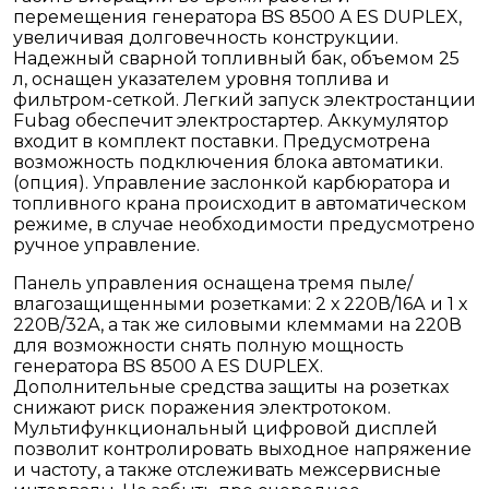
перемещения генератора BS 8500 A ES DUPLEX,
увеличивая долговечность конструкции.
Надежный сварной топливный бак, объемом 25
л, оснащен указателем уровня топлива и
фильтром-сеткой. Легкий запуск электростанции
Fubag обеспечит электростартер. Аккумулятор
входит в комплект поставки. Предусмотрена
возможность подключения блока автоматики.
(опция). Управление заслонкой карбюратора и
топливного крана происходит в автоматическом
режиме, в случае необходимости предусмотрено
ручное управление.
Панель управления оснащена тремя пыле/
влагозащищенными розетками: 2 х 220В/16А и 1 х
220В/32А, а так же силовыми клеммами на 220В
для возможности снять полную мощность
генератора BS 8500 A ES DUPLEX.
Дополнительные средства защиты на розетках
снижают риск поражения электротоком.
Мультифункциональный цифровой дисплей
позволит контролировать выходное напряжение
и частоту, а также отслеживать межсервисные